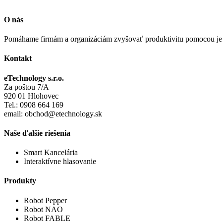
O nás
Pomáhame firmám a organizáciám zvyšovať produktivitu pomocou jedn
Kontakt
eTechnology s.r.o.
Za poštou 7/A
920 01 Hlohovec
Tel.: 0908 664 169
email: obchod@etechnology.sk
Naše ďalšie riešenia
Smart Kancelária
Interaktívne hlasovanie
Produkty
Robot Pepper
Robot NAO
Robot FABLE