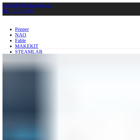
obchod@etechnology.sk
033 / 73 311 05
Pepper
NAO
Fable
MAKEKIT
STEAMLAB
Služby
Kontakt
Menu