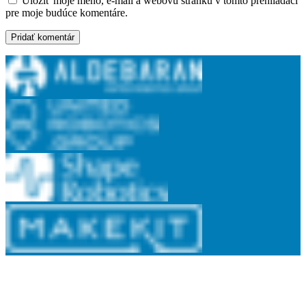
Uložiť moje meno, e-mail a webovú stránku v tomto prehliadači
pre moje budúce komentáre.