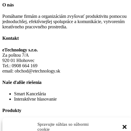
O nás
Pomáhame firmám a organizáciám zvyšovať produktivitu pomocou
jednoduchšej, efektívnejšej spolupráce a komunikácie, vytvorením
kreatívneho pracovného prostredia.
Kontakt
eTechnology s.r.o.
Za poštou 7/A
920 01 Hlohovec
Tel.: 0908 664 169
email: obchod@etechnology.sk
Naše ďalšie riešenia
Smart Kancelária
Interaktívne hlasovanie
Produkty
Robot Pepper
Spravujte súhlas so súbormi
Robot NAO
cookie